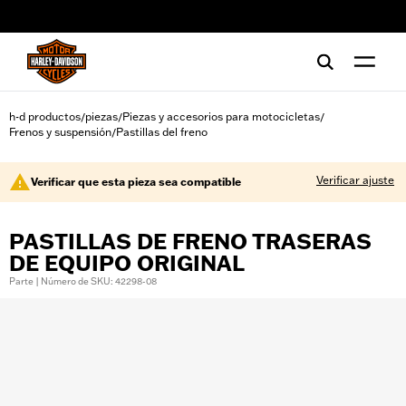
web accessibility
h-d productos
piezas
Piezas y accesorios para motocicletas
/
/
/
Frenos y suspensión
Pastillas del freno
/
Verificar ajuste
Verificar que esta pieza sea compatible
PASTILLAS DE FRENO TRASERAS
DE EQUIPO ORIGINAL
Parte | Número de SKU: 42298-08