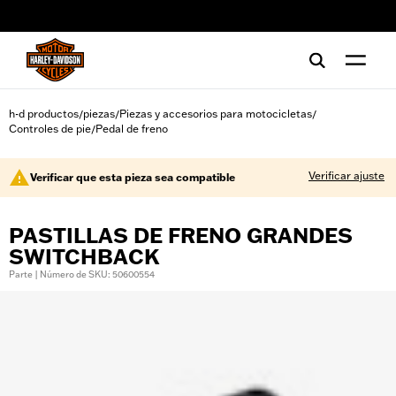
web accessibility
h-d productos
piezas
Piezas y accesorios para motocicletas
/
/
/
Controles de pie
Pedal de freno
/
Verificar ajuste
Verificar que esta pieza sea compatible
PASTILLAS DE FRENO GRANDES
SWITCHBACK
Parte | Número de SKU: 50600554