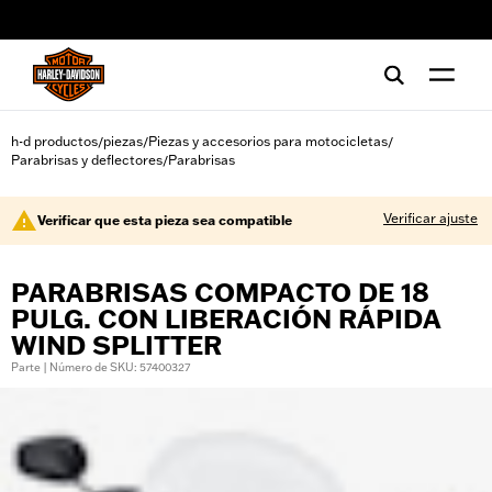
web accessibility
h-d productos
piezas
Piezas y accesorios para motocicletas
/
/
/
Parabrisas y deflectores
Parabrisas
/
Verificar ajuste
Verificar que esta pieza sea compatible
PARABRISAS COMPACTO DE 18
PULG. CON LIBERACIÓN RÁPIDA
WIND SPLITTER
Parte | Número de SKU: 57400327