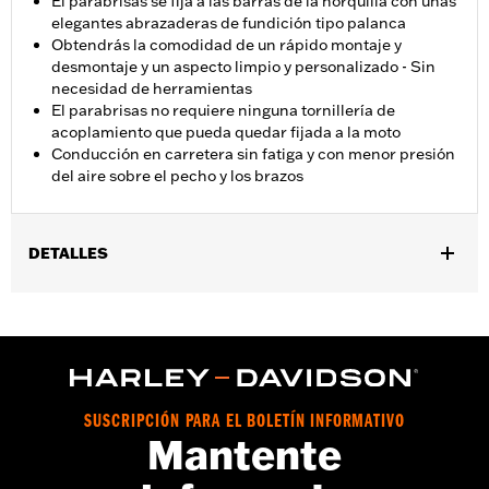
El parabrisas se fija a las barras de la horquilla con unas
elegantes abrazaderas de fundición tipo palanca
Obtendrás la comodidad de un rápido montaje y
desmontaje y un aspecto limpio y personalizado - Sin
necesidad de herramientas
El parabrisas no requiere ninguna tornillería de
acoplamiento que pueda quedar fijada a la moto
Conducción en carretera sin fatiga y con menor presión
del aire sobre el pecho y los brazos
DETALLES
Se adapta a los modelos FXBB, FXLR, '14-'17 FXDL, FXST '20 y
posteriores y FXBBS '21 y posteriores. No se adapta a modelos
FXLRS.
Installation Instructions
vinRequerido:
false
SUSCRIPCIÓN PARA EL BOLETÍN INFORMATIVO
Anchura:
17.6 Inches
Mantente
GARANTÍA:
1 year limited warranty – Go to
www.h-
d.com/warranty
for full details