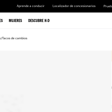
Aprende a conducir
Localizador de concesionarios
Prueb
ES
MUJERES
DESCUBRE H-D
e
Tacos de cambios
/