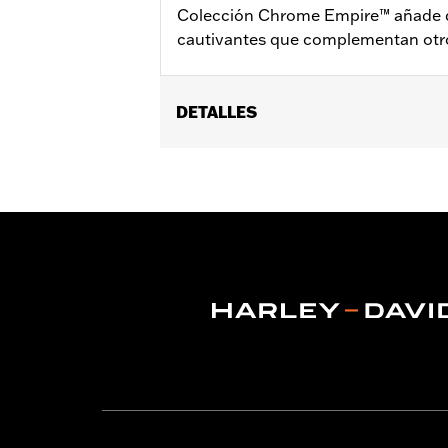
Colección Chrome Empire™ añade de
cautivantes que complementan otr
DETALLES
Se adapta a todos los modelos (excep
modelos VRSC de 2006-2017 con contr
Installation Instructions
vinRequerido:
false
Colección:
Empire
GARANTÍA:
1 year limited warranty – 