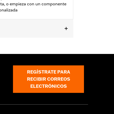
eta, o empieza con un componente
onalizada
on el motor Revolution Max, los
REGÍSTRATE PARA
RECIBIR CORREOS
ELECTRÓNICOS