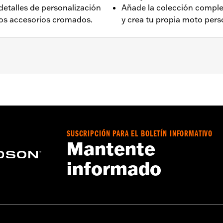
talles de personalización
Añade la colección compl
os accesorios cromados.
y crea tu propia moto pers
to FLTRXRRSE 2025 y posteriores, los modelos equipados c
oles delanteros y los modelos XR 2008-2013).
SUSCRIPCIÓN PARA EL BOLETÍN INFORMATIVO
Go to
www.h-d.com/warranty
for full details
Mantente
informado