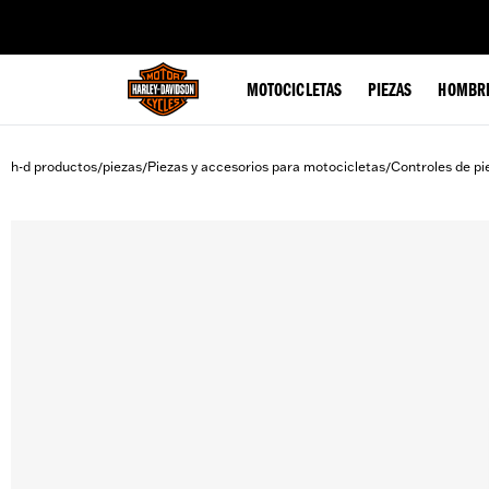
web accessibility
MOTOCICLETAS
PIEZAS
HOMBR
h-d productos
piezas
Piezas y accesorios para motocicletas
Controles de pi
/
/
/