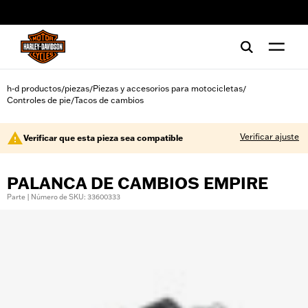
web accessibility
h-d productos
piezas
Piezas y accesorios para motocicletas
/
/
/
Controles de pie
Tacos de cambios
/
Verificar ajuste
Verificar que esta pieza sea compatible
PALANCA DE CAMBIOS EMPIRE
Parte | Número de SKU: 33600333