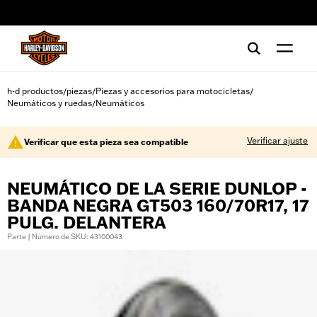
web accessibility
h-d productos
piezas
Piezas y accesorios para motocicletas
/
/
/
Neumáticos y ruedas
Neumáticos
/
Verificar ajuste
Verificar que esta pieza sea compatible
NEUMÁTICO DE LA SERIE DUNLOP -
BANDA NEGRA GT503 160/70R17, 17
PULG. DELANTERA
Parte | Número de SKU: 43100043