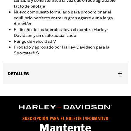
sensible y consistente, a la vez que ofrece agradable
tacto de pilotaje
Nuevo compuesto formulado para proporcionar el
equilibrio perfecto entre un gran agarre y una larga
duración
El diseño de los laterales lleva el nombre Harley-
Davidson y un estilo actualizado
Rango de velocidad V
Probado y aprobado por Harley-Davidson para la
Sportster® S
DETALLES
Se adapta a los modelos RH1250S 2021 y posteriores.
vinRequerido:
false
Medida de la llanta:
17 x 4.5MT
WARNING:
Use only H-D® approved tires. See an H-D® dealer.
Using non-approved tires or mixing approved tires
from different manufacturers on the same
SUSCRIPCIÓN PARA EL BOLETÍN INFORMATIVO
Mantente
motorcycle, can adversely affect stability, which
could result in death or serious injury.