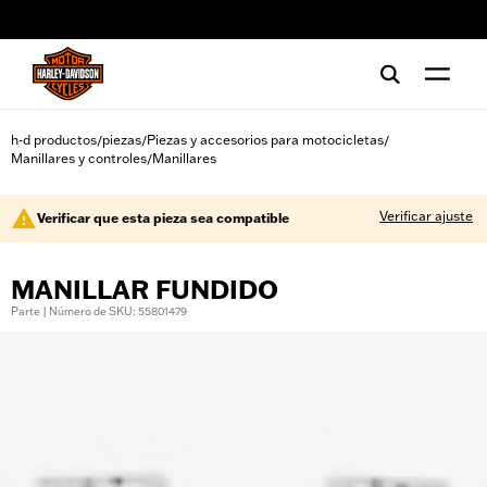
web accessibility
h-d productos
piezas
Piezas y accesorios para motocicletas
/
/
/
Manillares y controles
Manillares
/
Verificar ajuste
Verificar que esta pieza sea compatible
MANILLAR FUNDIDO
Parte | Número de SKU: 55801479