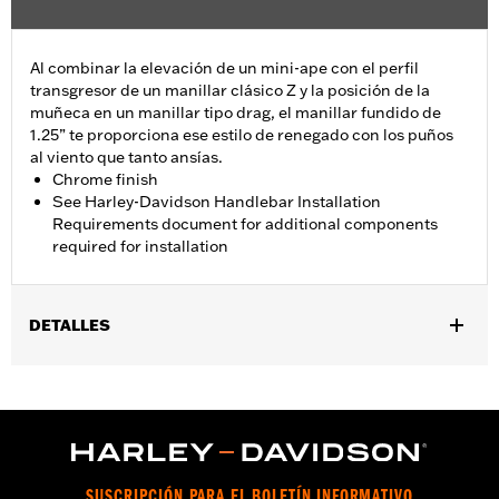
Al combinar la elevación de un mini-ape con el perfil
transgresor de un manillar clásico Z y la posición de la
muñeca en un manillar tipo drag, el manillar fundido de
1.25” te proporciona ese estilo de renegado con los puños
al viento que tanto ansías.
Chrome finish
See Harley-Davidson Handlebar Installation
Requirements document for additional components
required for installation
DETALLES
Se adapta a los modelos Road Glide con ABS 2024 y posteriores
que no incluyen FLTRXSTSE (excepto FLTRXRRSE 2025 y
posteriores). Todos los modelos requieren la compra por
separado de componentes adicionales.
Installation Instructions
Harley-Davidson Handlebar Installation
SUSCRIPCIÓN PARA EL BOLETÍN INFORMATIVO