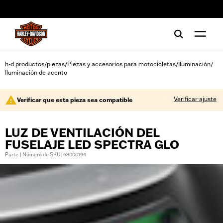
web accessibility
h-d productos
piezas
Piezas y accesorios para motocicletas
Iluminación
/
/
/
/
Iluminación de acento
Verificar ajuste
Verificar que esta pieza sea compatible
LUZ DE VENTILACIÓN DEL
FUSELAJE LED SPECTRA GLO
Parte | Número de SKU: 68000194