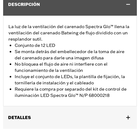
DESCRIPCIÓN
La luz de la ventilación del carenado Spectra Glo™ llena la
ventilación del carenado Batwing de flujo dividido con un
resplandor sutil.
Conjunto de 12 LED
Se monta detrás del embellecedor de la toma de aire
del carenado para darle una imagen difusa
No bloquea el flujo de aire ni interfiere con el
funcionamiento de la ventilación
Incluye el conjunto de LEDs, la plantilla de fijación, la
tornillería de instalación y el cableado
Requiere la compra por separado del kit de control de
iluminación LED Spectra Glo™ N/P 68000218
DETALLES
Se adapta a modelos Electra Glide®, Street Glide®, Ultra
Limited™ y Tri Glide™ 2014-2019.