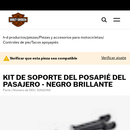
web accessibility
h-d productos
piezas
Piezas y accesorios para motocicletas
/
/
/
Controles de pie
Tacos apoyapiés
/
Verificar ajuste
Verificar que esta pieza sea compatible
KIT DE SOPORTE DEL POSAPIÉ DEL
PASAJERO - NEGRO BRILLANTE
Parte | Número de SKU: 50500769