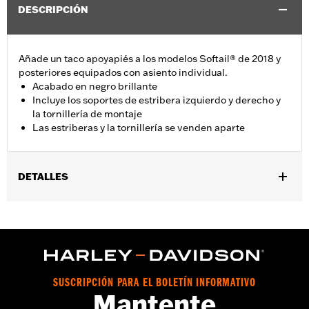
DESCRIPCIÓN
Añade un taco apoyapiés a los modelos Softail® de 2018 y
posteriores equipados con asiento individual.
Acabado en negro brillante
Incluye los soportes de estribera izquierdo y derecho y
la tornillería de montaje
Las estriberas y la tornillería se venden aparte
DETALLES
Se adapta a los modelos Softail® 2018 y posteriores (excepto
FXDRS). No se adapta con la cubierta del perno de pivote del
brazo oscilante de latón N/P 61400344.
Installation Instructions
vinRequerido:
false
SUSCRIPCIÓN PARA EL BOLETÍN INFORMATIVO
GARANTÍA:
1 year limited warranty – Go to
www.h-
Mantente
d.com/warranty
for full details