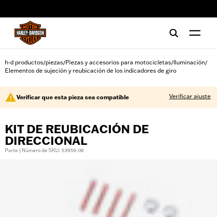
web accessibility
h-d productos
piezas
Piezas y accesorios para motocicletas
Iluminación
/
/
/
/
Elementos de sujeción y reubicación de los indicadores de giro
Verificar ajuste
Verificar que esta pieza sea compatible
KIT DE REUBICACIÓN DE
DIRECCIONAL
Parte | Número de SKU: 53959-06