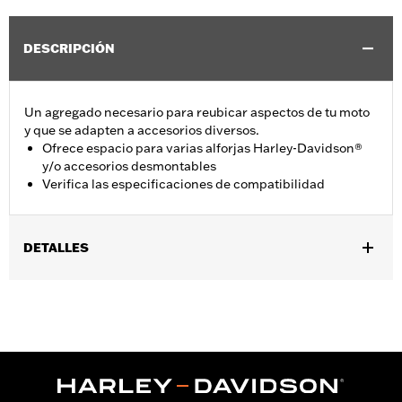
DESCRIPCIÓN
Un agregado necesario para reubicar aspectos de tu moto
y que se adapten a accesorios diversos.
Ofrece espacio para varias alforjas Harley-Davidson®
y/o accesorios desmontables
Verifica las especificaciones de compatibilidad
DETALLES
Se adapta a modelos FXST, FXSTS, FXSTSSE, FXSTB, FXSTC,
FLSTF, FLSTFB, FLSTFBS, FLSTS, FLSTFSE 2003-2017,
FLSTSC 2005-2007 y modelos FLSTSB 2008 y posteriores.
Installation Instructions
vinRequerido:
false
GARANTÍA:
1 año de garantía limitada – Consulta
www.h-