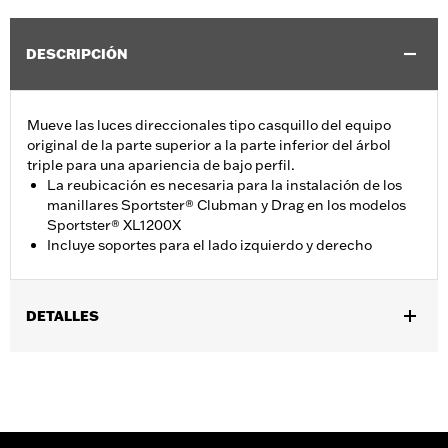
DESCRIPCIÓN
Mueve las luces direccionales tipo casquillo del equipo
original de la parte superior a la parte inferior del árbol
triple para una apariencia de bajo perfil.
La reubicación es necesaria para la instalación de los
manillares Sportster® Clubman y Drag en los modelos
Sportster® XL1200X
Incluye soportes para el lado izquierdo y derecho
DETALLES
Se adapta a los modelos XL1200X '10-'15.
Installation Instructions
vinRequerido:
false
GARANTÍA:
1 year limited warranty – Go to
www.h-