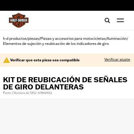
web accessibility
h-d productos
piezas
Piezas y accesorios para motocicletas
Iluminación
/
/
/
/
Elementos de sujeción y reubicación de los indicadores de giro
Verificar ajuste
Verificar que esta pieza sea compatible
KIT DE REUBICACIÓN DE SEÑALES
DE GIRO DELANTERAS
Parte | Número de SKU: 67800452