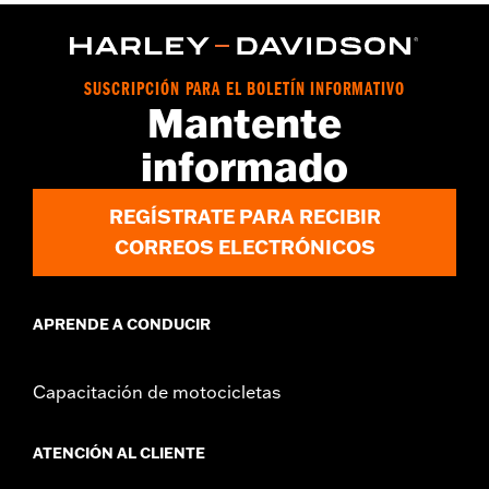
vinRequerido:
false
GARANTÍA:
1 año de garantía limitada – Consulta
www.h-
d.com/warranty
para más información
SUSCRIPCIÓN PARA EL BOLETÍN INFORMATIVO
Mantente
informado
REGÍSTRATE PARA RECIBIR
CORREOS ELECTRÓNICOS
APRENDE A CONDUCIR
Capacitación de motocicletas
ATENCIÓN AL CLIENTE