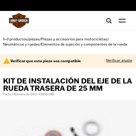
web accessibility
h-d productos
piezas
Piezas y accesorios para motocicletas
/
/
/
Neumáticos y ruedas
Elementos de sujeción y componentes de la rueda
/
Verificar ajuste
Verificar que esta pieza sea compatible
KIT DE INSTALACIÓN DEL EJE DE LA
RUEDA TRASERA DE 25 MM
Parte | Número de SKU: 43878-08B