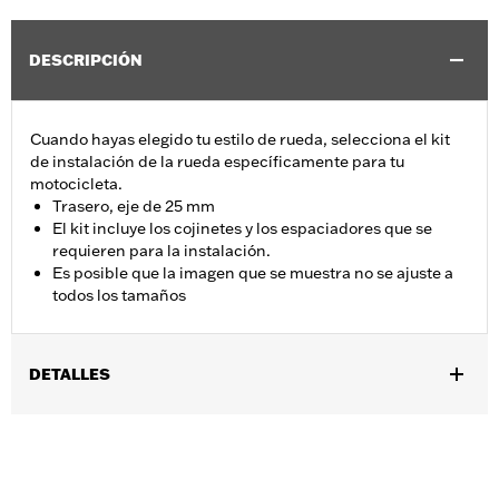
DESCRIPCIÓN
Cuando hayas elegido tu estilo de rueda, selecciona el kit
de instalación de la rueda específicamente para tu
motocicleta.
Trasero, eje de 25 mm
El kit incluye los cojinetes y los espaciadores que se
requieren para la instalación.
Es posible que la imagen que se muestra no se ajuste a
todos los tamaños
DETALLES
Se adapta a modelos XL 2008-2019 (excepto XL1200CX), FLSL,
FLDE, FLHC y FLHCS 2018 y posteriores, Softail® 2008-2017
(excepto FXCW, FXCWC, FXSB y FXSE) y modelos Touring 2008
sin frenos ABS.