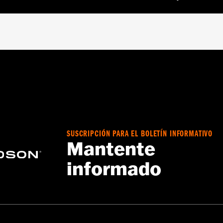
odelos FLHTCUTG).
a – Consulta
www.h-d.com/warranty
para más información
SUSCRIPCIÓN PARA EL BOLETÍN INFORMATIVO
Mantente
informado