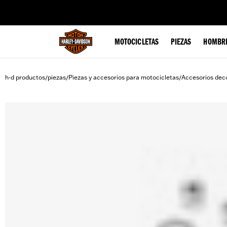
web accessibility
MOTOCICLETAS
PIEZAS
HOMBR
h-d productos
piezas
Piezas y accesorios para motocicletas
Accesorios deco
/
/
/