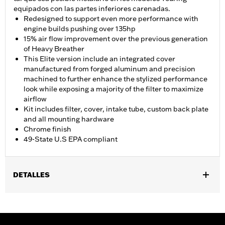
equipados con las partes inferiores carenadas.
Redesigned to support even more performance with
engine builds pushing over 135hp
15% air flow improvement over the previous generation
of Heavy Breather
This Elite version include an integrated cover
manufactured from forged aluminum and precision
machined to further enhance the stylized performance
look while exposing a majority of the filter to maximize
airflow
Kit includes filter, cover, intake tube, custom back plate
and all mounting hardware
Chrome finish
49-State U.S EPA compliant
DETALLES
Se adapta a los modelos Softail 2018 a 2024 y Touring 2017 a
2025 (no se adapta a los modelos de enfriamiento central) y
modelos Trike. Todos los modelos requieren la calibración del