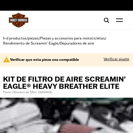
web accessibility
h-d productos
piezas
Piezas y accesorios para motocicletas
/
/
/
Rendimiento de Screamin' Eagle
Depuradores de aire
/
Verificar ajuste
Verificar que esta pieza sea compatible
KIT DE FILTRO DE AIRE SCREAMIN’
EAGLE® HEAVY BREATHER ELITE
Parte | Número de SKU: 29400406