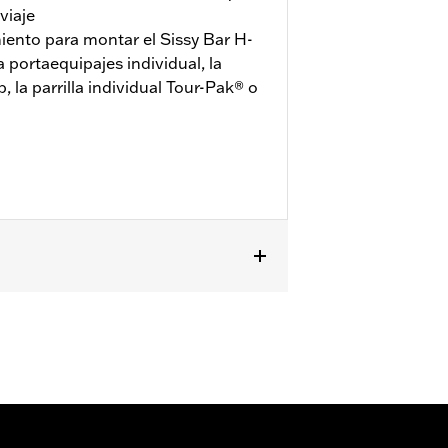
viaje
iento para montar el Sissy Bar H-
a portaequipajes individual, la
, la parrilla individual Tour-Pak® o
r-Pak® con soporte rígido y
ado del kit de elementos de sujeción
teriores se requiere la compra por