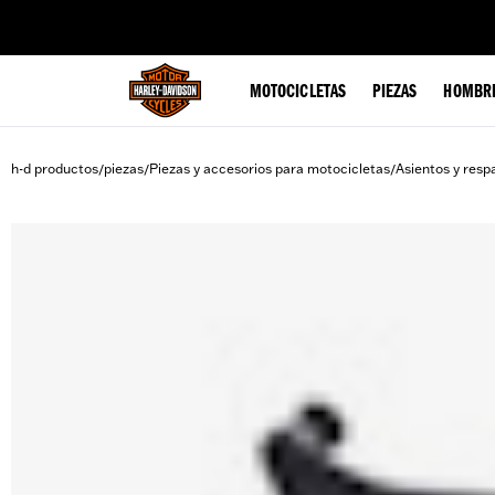
web accessibility
MOTOCICLETAS
PIEZAS
HOMBR
h-d productos
piezas
Piezas y accesorios para motocicletas
Asientos y resp
/
/
/