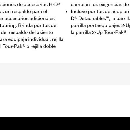
opciones de accesorios H-D®
cambian tus exigencias de 
as un respaldo para el
Incluye puntos de acoplam
gar accesorios adicionales
D® Detachables™, la parrill
touring. Brinda puntos de
parrilla portaequipajes 2-Up
 del respaldo del asiento
la parrilla 2-Up Tour-Pak®
ra equipaje individual, rejilla
l Tour-Pak® o rejilla doble
 y posteriores (excepto los modelos con portaequipajes Tou
el modelo FLTRXSTSE 2024 se requiere la compra por separ
delos FLTRXSTSE 2025 y posteriores y FLHXSTSE 2026 y pos
ción n.° de pieza 54000337.
Go to
www.h-d.com/warranty
for full details