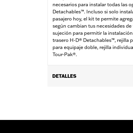
necesarios para instalar todas las 
Detachables™. Incluso si solo instal
pasajero hoy, el kit te permite agre
según cambian tus necesidades de 
sujeción para permitir la instalación
trasero H-D® Detachables™, rejilla pa
para equipaje doble, rejilla individua
Tour-Pak®.
DETALLES
Se adapta a los modelos Touring 2014
FLTRXRRSE 2025 y posteriores). Para 
n.° de pieza 54000383A. Para los mo
separado del kit de elementos de suje
Installation Instructions
vinRequerido:
false
GARANTÍA:
1 year limited warranty – 