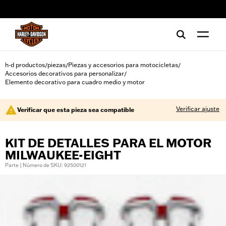
web accessibility
h-d productos
piezas
Piezas y accesorios para motocicletas
/
/
/
Accesorios decorativos para personalizar
/
Elemento decorativo para cuadro medio y motor
Verificar ajuste
Verificar que esta pieza sea compatible
KIT DE DETALLES PARA EL MOTOR
MILWAUKEE-EIGHT
Parte | Número de SKU: 92500121