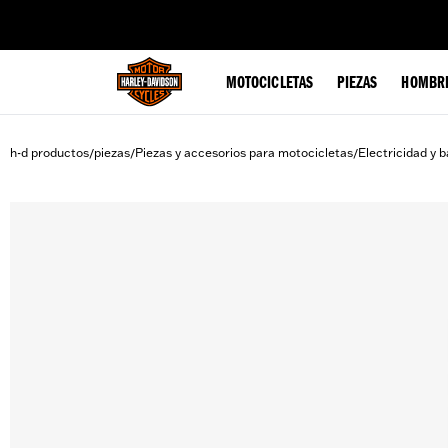
web accessibility
MOTOCICLETAS
PIEZAS
HOMBR
h-d productos
piezas
Piezas y accesorios para motocicletas
Electricidad y b
/
/
/