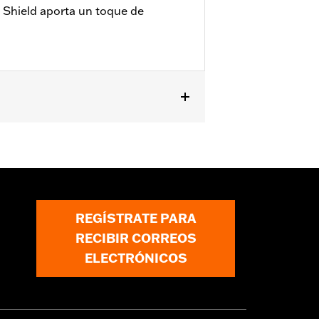
& Shield aporta un toque de
l accessories. If your combined
ur vehicle's charging system can
cal system damage. Ask your dealer for
REGÍSTRATE PARA
RECIBIR CORREOS
ELECTRÓNICOS