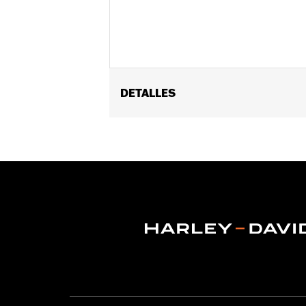
DETALLES
Se adapta a los modelos XL del 96 en a
vinRequerido:
false
GARANTÍA:
1 year limited warranty – 
NOTES:
It is possible to overload yo
electrical accessories operat
produce, the electrical consu
advice about the amount of c