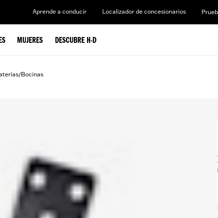
Aprende a conducir
Localizador de concesionarios
Prueb
ES
MUJERES
DESCUBRE H-D
aterías
Bocinas
/