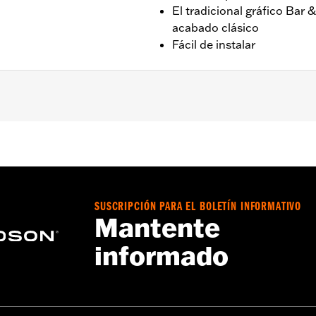
El tradicional gráfico Bar 
acabado clásico
Fácil de instalar
delante y XR del 08 al 13 con bocina frontal.
Go to
www.h-d.com/warranty
for full details
ur motorcycle's charging system by adding too many electrica
ing at any one time consume more electrical current than yo
SUSCRIPCIÓN PARA EL BOLETÍN INFORMATIVO
mption can discharge the battery and cause vehicle electri
Mantente
urrent consumed by electrical accessories.
informado