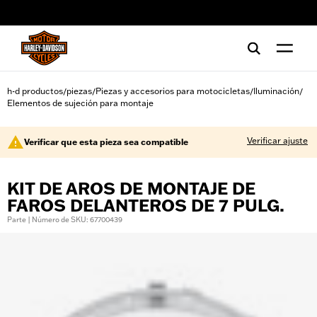
web accessibility
h-d productos
piezas
Piezas y accesorios para motocicletas
Iluminación
/
/
/
/
Elementos de sujeción para montaje
Verificar ajuste
Verificar que esta pieza sea compatible
KIT DE AROS DE MONTAJE DE
FAROS DELANTEROS DE 7 PULG.
Parte | Número de SKU: 67700439