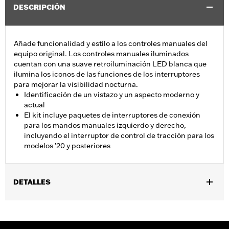
DESCRIPCIÓN
Añade funcionalidad y estilo a los controles manuales del
equipo original. Los controles manuales iluminados
cuentan con una suave retroiluminación LED blanca que
ilumina los iconos de las funciones de los interruptores
para mejorar la visibilidad nocturna.
Identificación de un vistazo y un aspecto moderno y
actual
El kit incluye paquetes de interruptores de conexión
para los mandos manuales izquierdo y derecho,
incluyendo el interruptor de control de tracción para los
modelos ’20 y posteriores
DETALLES
Se adapta a los modelos Touring '20 con control de tracción y
FLHTCUTG '19-'20. No encaja con los kits de tapas de
interruptor cromadas.