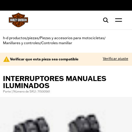
web accessibility
h-d productos
piezas
Piezas y accesorios para motocicletas
/
/
/
Manillares y controles
Controles manillar
/
Verificar ajuste
Verificar que esta pieza sea compatible
INTERRUPTORES MANUALES
ILUMINADOS
Parte | Número de SKU: 71500561