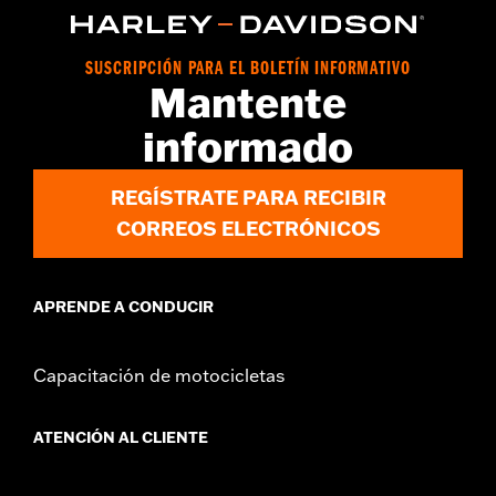
Installation Instructions
vinRequerido:
false
SUSCRIPCIÓN PARA EL BOLETÍN INFORMATIVO
GARANTÍA:
1 year limited warranty – Go to
www.h-
Mantente
d.com/warranty
for full details
informado
REGÍSTRATE PARA RECIBIR
CORREOS ELECTRÓNICOS
APRENDE A CONDUCIR
Capacitación de motocicletas
ATENCIÓN AL CLIENTE