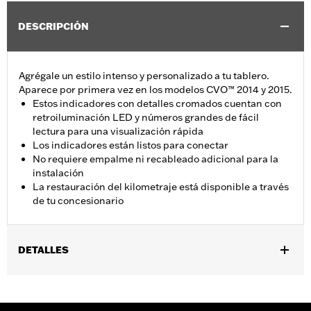
DESCRIPCIÓN
Agrégale un estilo intenso y personalizado a tu tablero.
Aparece por primera vez en los modelos CVO™ 2014 y 2015.
Estos indicadores con detalles cromados cuentan con
retroiluminación LED y números grandes de fácil
lectura para una visualización rápida
Los indicadores están listos para conectar
No requiere empalme ni recableado adicional para la
instalación
La restauración del kilometraje está disponible a través
de tu concesionario
DETALLES
Se adapta a los modelos Electra Glide®, Road Glide®, Street
Glide® y Ultra Limited™ 2014 y posteriores. Equipo original en
los modelos CVO™. Se adapta a los modelos FLTRT 2023 y