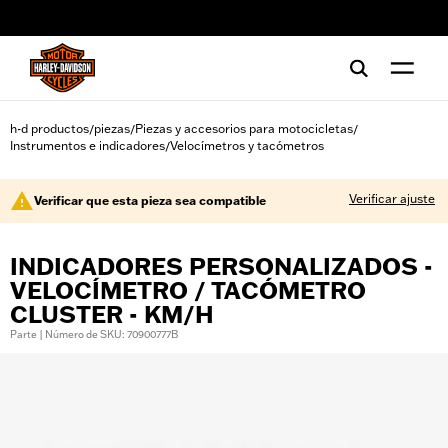
web accessibility
h-d productos
piezas
Piezas y accesorios para motocicletas
/
/
/
Instrumentos e indicadores
Velocímetros y tacómetros
/
Verificar ajuste
Verificar que esta pieza sea compatible
INDICADORES PERSONALIZADOS -
VELOCÍMETRO / TACÓMETRO
CLUSTER - KM/H
Parte | Número de SKU: 70900777B