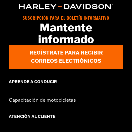
vinRequerido:
false
GARANTÍA:
1 año de garantía limitada – Consulta
www.h-
d.com/warranty
para más información
SUSCRIPCIÓN PARA EL BOLETÍN INFORMATIVO
Mantente
informado
REGÍSTRATE PARA RECIBIR
CORREOS ELECTRÓNICOS
APRENDE A CONDUCIR
Capacitación de motocicletas
ATENCIÓN AL CLIENTE