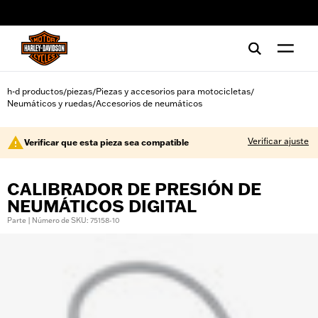
web accessibility
h-d productos
piezas
Piezas y accesorios para motocicletas
/
/
/
Neumáticos y ruedas
Accesorios de neumáticos
/
Verificar ajuste
Verificar que esta pieza sea compatible
CALIBRADOR DE PRESIÓN DE
NEUMÁTICOS DIGITAL
Parte | Número de SKU: 75158-10