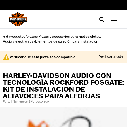
web accessibility
h-d productos
piezas
Piezas y accesorios para motocicletas
/
/
/
Audio y electrónica
Elementos de sujeción para instalación
/
Verificar ajuste
Verificar que esta pieza sea compatible
HARLEY-DAVIDSON AUDIO CON
TECNOLOGÍA ROCKFORD FOSGATE:
KIT DE INSTALACIÓN DE
ALTAVOCES PARA ALFORJAS
Parte | Número de SKU: 76001300