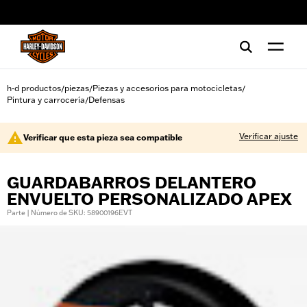
web accessibility
h-d productos
piezas
Piezas y accesorios para motocicletas
/
/
/
Pintura y carrocería
Defensas
/
Verificar ajuste
Verificar que esta pieza sea compatible
GUARDABARROS DELANTERO
ENVUELTO PERSONALIZADO APEX
Parte | Número de SKU: 58900196EVT