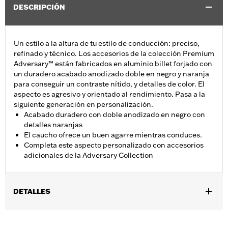
DESCRIPCIÓN
Un estilo a la altura de tu estilo de conducción: preciso,
refinado y técnico. Los accesorios de la colección Premium
Adversary™ están fabricados en aluminio billet forjado con
un duradero acabado anodizado doble en negro y naranja
para conseguir un contraste nítido, y detalles de color. El
aspecto es agresivo y orientado al rendimiento. Pasa a la
siguiente generación en personalización.
Acabado duradero con doble anodizado en negro con
detalles naranjas
El caucho ofrece un buen agarre mientras conduces.
Completa este aspecto personalizado con accesorios
adicionales de la Adversary Collection
DETALLES
Se adapta a modelos FXBR, FXBRS y FLSB 2018 y posteriores.
También se adapta a los modelos Softail® 2018 y posteriores