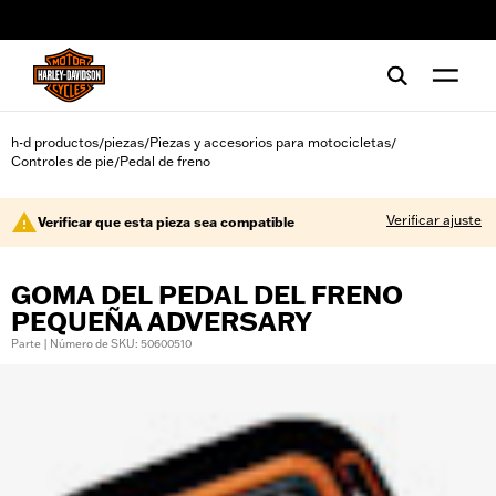
web accessibility
h-d productos
piezas
Piezas y accesorios para motocicletas
/
/
/
Controles de pie
Pedal de freno
/
Verificar ajuste
Verificar que esta pieza sea compatible
GOMA DEL PEDAL DEL FRENO
PEQUEÑA ADVERSARY
Parte | Número de SKU: 50600510