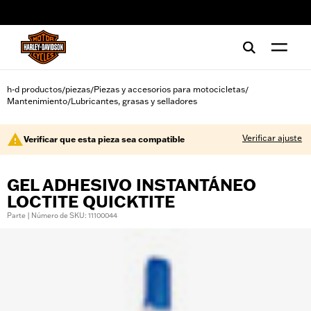
web accessibility
h-d productos
piezas
Piezas y accesorios para motocicletas
/
/
/
Mantenimiento
Lubricantes, grasas y selladores
/
Verificar ajuste
Verificar que esta pieza sea compatible
GEL ADHESIVO INSTANTÁNEO
LOCTITE QUICKTITE
Parte | Número de SKU: 11100044