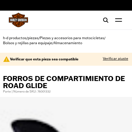
web accessibility
h-d productos
piezas
Piezas y accesorios para motocicletas
/
/
/
Bolsos y rejillas para equipaje
Almacenamiento
/
Verificar ajuste
Verificar que esta pieza sea compatible
FORROS DE COMPARTIMIENTO DE
ROAD GLIDE
Parte | Número de SKU: 76001332