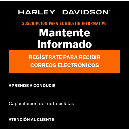
vinRequerido:
false
GARANTÍA:
1 año de garantía limitada – Consulta
www.h-
d.com/warranty
para más información
SUSCRIPCIÓN PARA EL BOLETÍN INFORMATIVO
Mantente
informado
REGÍSTRATE PARA RECIBIR
CORREOS ELECTRÓNICOS
APRENDE A CONDUCIR
Capacitación de motocicletas
ATENCIÓN AL CLIENTE