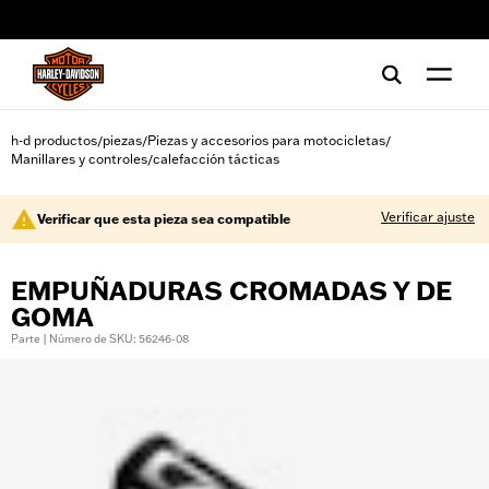
web accessibility
h-d productos
piezas
Piezas y accesorios para motocicletas
/
/
/
Manillares y controles
calefacción tácticas
/
Verificar ajuste
Verificar que esta pieza sea compatible
EMPUÑADURAS CROMADAS Y DE
GOMA
Parte | Número de SKU: 56246-08