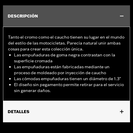
DESCRIPCIÓN
Tanto el cromo como el caucho tienen su lugar en el mundo
del estilo de las motocicletas. Parecía natural unir ambas
cosas para crear esta colección única.
Las empuñaduras de goma negra contrastan con la
superficie cromada
Las empuñaduras están fabricadas mediante un
proceso de moldeado por inyección de caucho
Las cómodas empuñaduras tienen un diámetro de 1.3"
El diseño sin pegamento permite retirar para el servicio
sin generar daños.
DETALLES
Se adapta a los modelos FXDLS 2016 a 2017, Softail® 2016 a
2024, FLSTSE 2011-2012, FLSTNSE 2014 a 2015, FXSBSE 2013 a