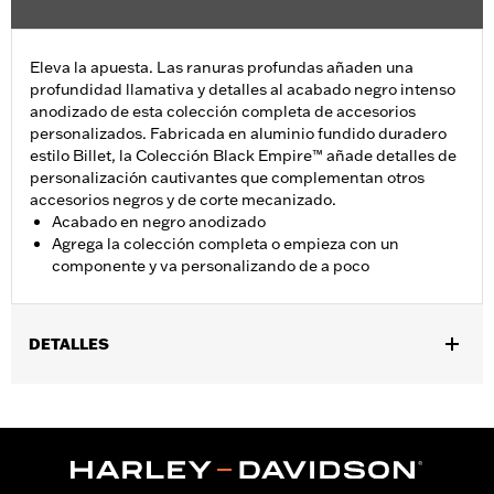
Eleva la apuesta. Las ranuras profundas añaden una
profundidad llamativa y detalles al acabado negro intenso
anodizado de esta colección completa de accesorios
personalizados. Fabricada en aluminio fundido duradero
estilo Billet, la Colección Black Empire™ añade detalles de
personalización cautivantes que complementan otros
accesorios negros y de corte mecanizado.
Acabado en negro anodizado
Agrega la colección completa o empieza con un
componente y va personalizando de a poco
DETALLES
Se adapta a los modelos equipados con el motor Revolution®
Max de 2021 y posteriores. Los modelos RH975 y RH1250S
requieren la compra por separado de la tapa del manillar, n.º de
pieza 55801095, 55900246, 55900247 o 55900248.
Installation Instructions