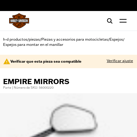
web accessibility
h-d productos
piezas
Piezas y accesorios para motocicletas
Espejos
/
/
/
/
Espejos para montar en el manillar
Verificar ajuste
Verificar que esta pieza sea compatible
EMPIRE MIRRORS
Parte | Número de SKU: 56000220