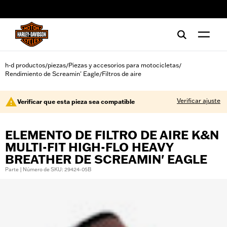
web accessibility
h-d productos
piezas
Piezas y accesorios para motocicletas
/
/
/
Rendimiento de Screamin' Eagle
Filtros de aire
/
Verificar ajuste
Verificar que esta pieza sea compatible
ELEMENTO DE FILTRO DE AIRE K&N
MULTI-FIT HIGH-FLO HEAVY
BREATHER DE SCREAMIN' EAGLE
Parte | Número de SKU: 29424-05B