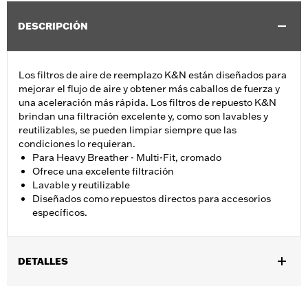
DESCRIPCIÓN
Los filtros de aire de reemplazo K&N están diseñados para
mejorar el flujo de aire y obtener más caballos de fuerza y
una aceleración más rápida. Los filtros de repuesto K&N
brindan una filtración excelente y, como son lavables y
reutilizables, se pueden limpiar siempre que las
condiciones lo requieran.
Para Heavy Breather - Multi-Fit, cromado
Ofrece una excelente filtración
Lavable y reutilizable
Diseñados como repuestos directos para accesorios
específicos.
DETALLES
Se adapta a los modelos equipados con el Kit Heavy Breather
P/N 29098-09, 29299-08, 29080-09 o 29264-08.