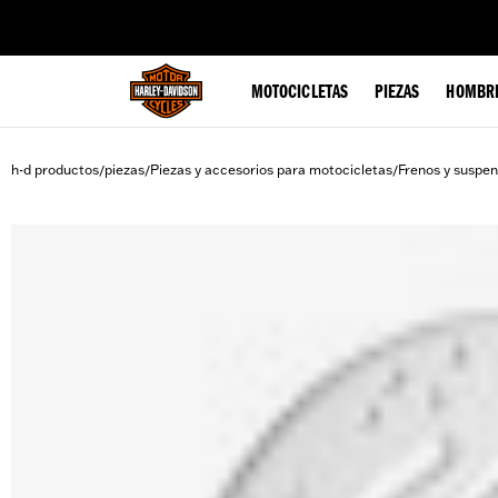
web accessibility
MOTOCICLETAS
PIEZAS
HOMBR
h-d productos
piezas
Piezas y accesorios para motocicletas
Frenos y suspen
/
/
/