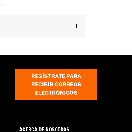
ón
requiere la compra por separado de la
iginales de 17 pulgadas.
REGÍSTRATE PARA
RECIBIR CORREOS
ELECTRÓNICOS
ACERCA DE NOSOTROS