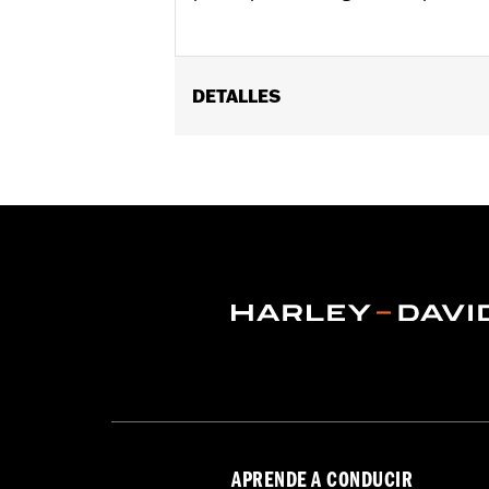
DETALLES
Se adapta a los modelos XL 2000 a 201
placa del cubo para disco de freno co
Installation Instructions
vinRequerido:
false
GARANTÍA:
1 año de garantía limitad
APRENDE A CONDUCIR