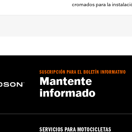
cromados para la instalaci
0, Dyna® y Softail® 2000 a 2017 y Touring 2000 a 2007. Se 
n n.° de pieza 43837-00 cuando se instala en rines FXSTD or
a – Consulta
www.h-d.com/warranty
para más información
SUSCRIPCIÓN PARA EL BOLETÍN INFORMATIVO
Mantente
informado
SERVICIOS PARA MOTOCICLETAS