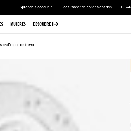
Aprende a conducir
Localizador de concesionarios
Prueb
ES
MUJERES
DESCUBRE H-D
sión
Discos de freno
/