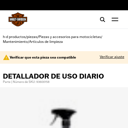
web accessibility
h-d productos
piezas
Piezas y accesorios para motocicletas
/
/
/
Mantenimiento
Artículos de limpieza
/
Verificar ajuste
Verificar que esta pieza sea compatible
DETALLADOR DE USO DIARIO
Parte | Número de SKU: 93600158