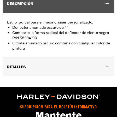
DESCRIPCIÓN
Estilo radical para el mejor cruiser personalizado.
Deflector ahumado oscuro de 4"
Comparte la forma radical del deflector de viento negro
P/N 58204-98
El tinte ahumado oscuro combina con cualquier color de
pintura
DETALLES
Se adapta a modelos Electra Glide®, Street Glide® y Trike 1996-
2013. De fábrica en los modelos FLHRSE 2004.
vinRequerido:
false
Anchura:
19.3 Inches
GARANTÍA:
1 año de garantía limitada – Consulta
www.h-
SUSCRIPCIÓN PARA EL BOLETÍN INFORMATIVO
d.com/warranty
para más información
Mantente