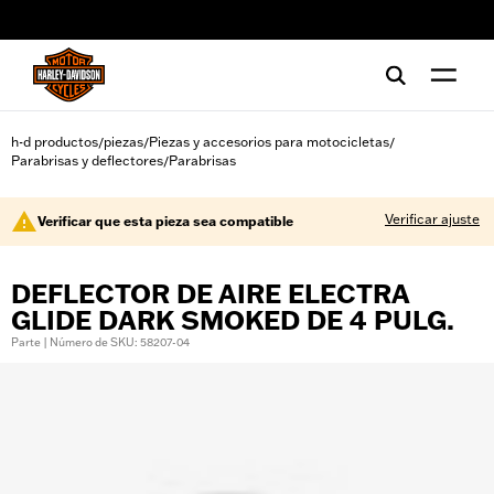
web accessibility
h-d productos
piezas
Piezas y accesorios para motocicletas
/
/
/
Parabrisas y deflectores
Parabrisas
/
Verificar ajuste
Verificar que esta pieza sea compatible
DEFLECTOR DE AIRE ELECTRA
GLIDE DARK SMOKED DE 4 PULG.
Parte | Número de SKU: 58207-04