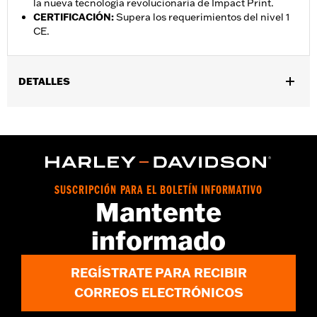
la nueva tecnología revolucionaria de Impact Print.
CERTIFICACIÓN
:
Supera los requerimientos del nivel 1
CE.
DETALLES
Género:
Unisex
vinRequerido:
false
Características funcionales:
Respirable
GARANTÍA:
90 días de garantía limitada - Consulta
www.h-
d.com/warranty
para obtener más información
SUSCRIPCIÓN PARA EL BOLETÍN INFORMATIVO
Tecnología:
Breathable
Mantente
Origen:
Importado
informado
REGÍSTRATE PARA RECIBIR
CORREOS ELECTRÓNICOS