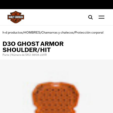
web accessibility
h-d productos
HOMBRES
Chamarras y chalecos
Protección corporal
/
/
/
D3O GHOST ARMOR
SHOULDER/HIT
Parte | Número de SKU: 98104-22VR