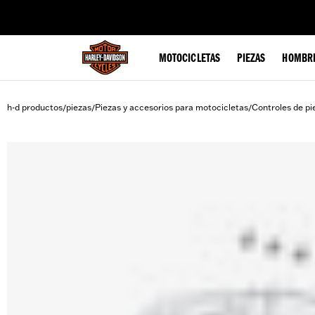
web accessibility
MOTOCICLETAS
PIEZAS
HOMBR
h-d productos
piezas
Piezas y accesorios para motocicletas
Controles de pi
/
/
/