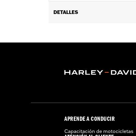
DETALLES
Se adapta a los modelos Dyna® 2006-2
posteriores equipados con apoyapiés d
Installation Instructions
vinRequerido:
false
GARANTÍA:
1 año de garantía limitad
APRENDE A CONDUCIR
Capacitación de motocicletas