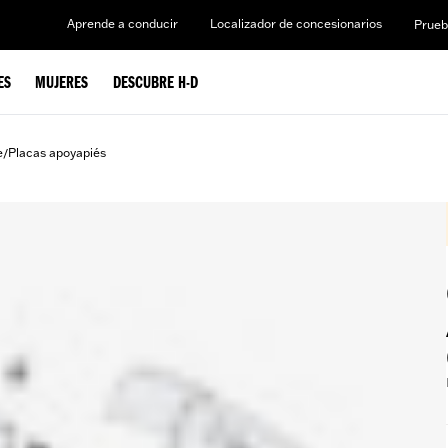
Aprende a conducir
Localizador de concesionarios
Prueb
ES
MUJERES
DESCUBRE H-D
e
Placas apoyapiés
/