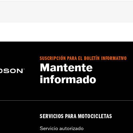
017, FL Softail® 1986-2017 y Touring (excepto FLTRXRRSE 20
e aluminio tradicionales en forma de D para el pasajero
a – Consulta
www.h-d.com/warranty
para más información
SUSCRIPCIÓN PARA EL BOLETÍN INFORMATIVO
Mantente
informado
SERVICIOS PARA MOTOCICLETAS
Servicio autorizado