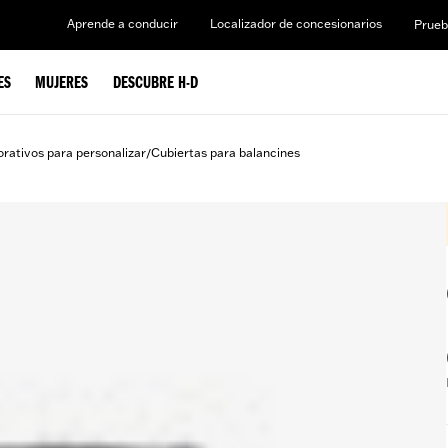
Aprende a conducir
Localizador de concesionarios
Prueb
ES
MUJERES
DESCUBRE H-D
rativos para personalizar
Cubiertas para balancines
/