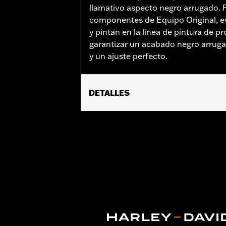
llamativo aspecto negro arrugado. F
componentes de Equipo Original, e
y pintan en la línea de pintura de p
garantizar un acabado negro arruga
y un ajuste perfecto.
DETALLES
Se adapta a los modelos Dyna® 1999 a 2
vinRequerido:
false
GARANTÍA:
1 año de garantía limitad
NOTES:
Para retirar e instalar las c
para obtener más información