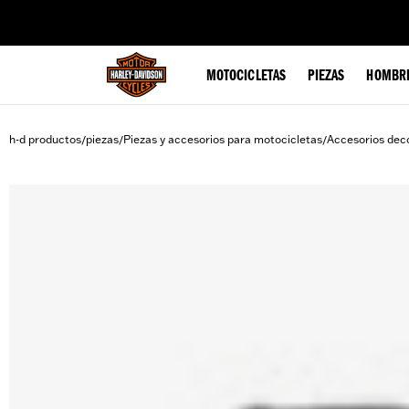
web accessibility
MOTOCICLETAS
PIEZAS
HOMBR
h-d productos
piezas
Piezas y accesorios para motocicletas
Accesorios deco
/
/
/