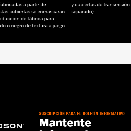
abricadas a partir de
y cubiertas de transmisió
stas cubiertas se enmascaran
separado)
roducción de fábrica para
do o negro de textura a juego
017, Softail® 2000 a 2017 y Toring y Trike de 1999 a 2016.
a – Consulta
www.h-d.com/warranty
para más información
ubiertas del motor es posible que se deban comprar juntas nu
.
SUSCRIPCIÓN PARA EL BOLETÍN INFORMATIVO
Mantente