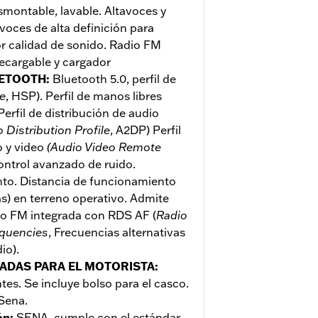
smontable, lavable. Altavoces y
voces de alta definición para
r calidad de sonido. Radio FM
recargable y cargador
UETOOTH
:
Bluetooth 5.0, perfil de
le
, HSP). Perfil de manos libres
Perfil de distribución de audio
Distribution Profile
, A2DP) Perfil
o y video
(Audio Video Remote
ontrol avanzado de ruido.
nto. Distancia de funcionamiento
as) en terreno operativo. Admite
dio FM integrada con RDS AF (
Radio
equencies
, Frecuencias alternativas
io).
ADAS PARA EL MOTORISTA
:
ntes. Se incluye bolso para el casco.
 Sena.
ón
:
SENA, cumple con el estándar