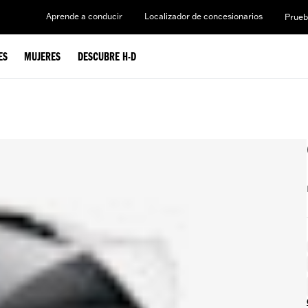
Aprende a conducir
Localizador de concesionarios
Prueb
ES
MUJERES
DESCUBRE H-D