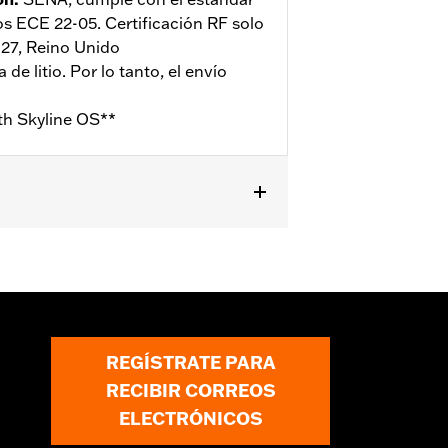
s ECE 22-05. Certificación RF solo
U27, Reino Unido
de litio. Por lo tanto, el envío
th Skyline OS**
o extraíble
,
Reflectante
REGÍSTRATE PARA
RECIBIR CORREOS
ELECTRÓNICOS