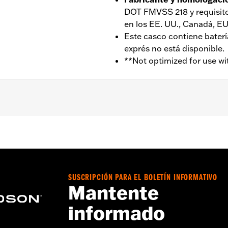
DOT FMVSS 218 y requisito
en los EE. UU., Canadá, E
Este casco contiene batería 
exprés no está disponible.
**Not optimized for use wi
ntilación
,
Incluye batería recargable
,
Incluye cargador
,
Forr
da – Consulta
www.h-d.com/warranty
para más información
SUSCRIPCIÓN PARA EL BOLETÍN INFORMATIVO
Mantente
informado