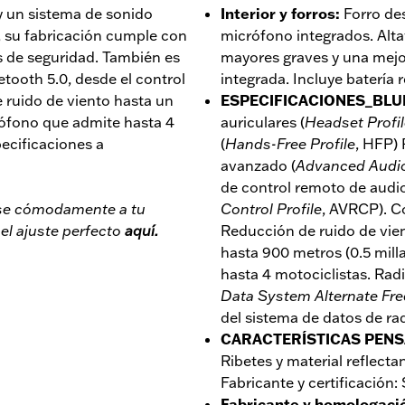
 y un sistema de sonido
Interior y forros
:
Forro de
 su fabricación cumple con
micrófono integrados. Alta
es de seguridad. También es
mayores graves y una mejo
tooth 5.0, desde el control
integrada. Incluye batería 
 ruido de viento hasta un
ESPECIFICACIONES_BL
rófono que admite hasta 4
auriculares (
Headset Profi
ecificaciones a
(
Hands-Free Profile
, HFP) 
avanzado (
Advanced Audio 
de control remoto de audi
rse cómodamente a tu
Control Profile
, AVRCP). C
l ajuste perfecto
aquí.
Reducción de ruido de vie
hasta 900 metros (0.5 mill
hasta 4 motociclistas. Ra
Data System Alternate Fr
del sistema de datos de rad
CARACTERÍSTICAS PENS
Ribetes y material reflecta
Fabricante y certificación:
Fabricante y homologaci