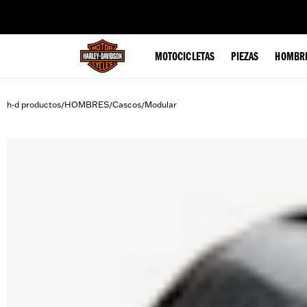
web accessibility
MOTOCICLETAS
PIEZAS
HOMBR
h-d productos
HOMBRES
Cascos
Modular
/
/
/