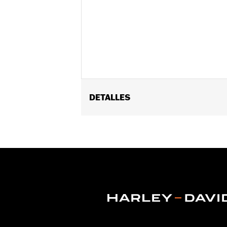
DETALLES
Género:
Hombres
Características funcionales:
Con ve
GARANTÍA:
5 años de garantía limita
Estilo de casco:
Modular
Tienda:
Cool
Origen:
Importado