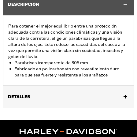
DESCRIPCIÓN
Para obtener el mejor equilibrio entre una protección
adecuada contra las condiciones climáticas y una visión
clara de la carretera, elige un parabrisas que llegue a la
altura de los ojos. Esto reduce las sacudidas del casco a la
vez que permite una visión clara sin suciedad, insectos y
gotas de lluvia.
Parabrisas transparente de 305 mm
Fabricado en policarbonato con revestimiento duro
para que sea fuerte y resistente a los arañazos
DETALLES
Se adapta a los modelos Electra Glide®, Street Glide® 2014 a
2024 (excepto FLHXSE 2023 y posteriores, y FLHX 2024 y
posteriores), Ultra Limited™ 2014 a 2024, y Tri Glide™ 2014 a
2025.
Installation Instructions