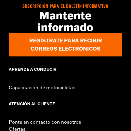
vinRequerido:
false
SUSCRIPCIÓN PARA EL BOLETÍN INFORMATIVO
Mantente
Anchura:
19.3 Inches
GARANTÍA:
1 year limited warranty – Go to
www.h-
informado
d.com/warranty
for full details
REGÍSTRATE PARA RECIBIR
CORREOS ELECTRÓNICOS
APRENDE A CONDUCIR
Capacitación de motocicletas
ATENCIÓN AL CLIENTE
Ponte en contacto con nosotros
Ofertas