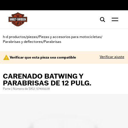
web accessibility
h-d productos
piezas
Piezas y accesorios para motocicletas
/
/
/
Parabrisas y deflectores
Parabrisas
/
Verificar ajuste
Verificar que esta pieza sea compatible
CARENADO BATWING Y
PARABRISAS DE 12 PULG.
Parte | Número de SKU: 57400228