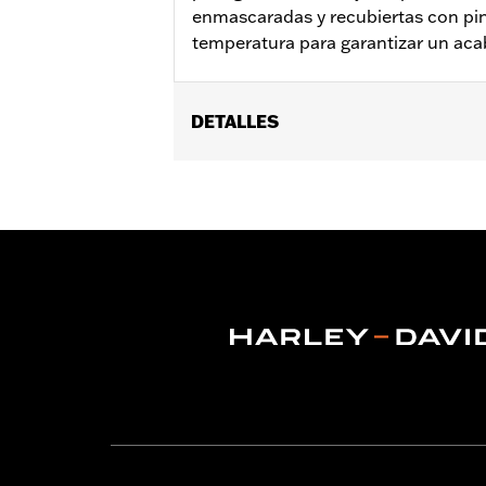
enmascaradas y recubiertas con pint
temperatura para garantizar un ac
DETALLES
Se adapta a los modelos Dyna® 1999 a 2
vinRequerido:
false
GARANTÍA:
1 año de garantía limitad
NOTES:
Para retirar e instalar las c
para obtener más información