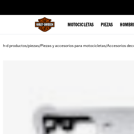
web accessibility
MOTOCICLETAS
PIEZAS
HOMBR
h-d productos
piezas
Piezas y accesorios para motocicletas
Accesorios deco
/
/
/