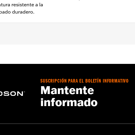
ura resistente a la
abado duradero.
017, Softail® 2000 a 2017 y Toring y Trike de 1999 a 2016.
a – Consulta
www.h-d.com/warranty
para más información
ubiertas del motor es posible que se deban comprar juntas nu
.
SUSCRIPCIÓN PARA EL BOLETÍN INFORMATIVO
Mantente
informado