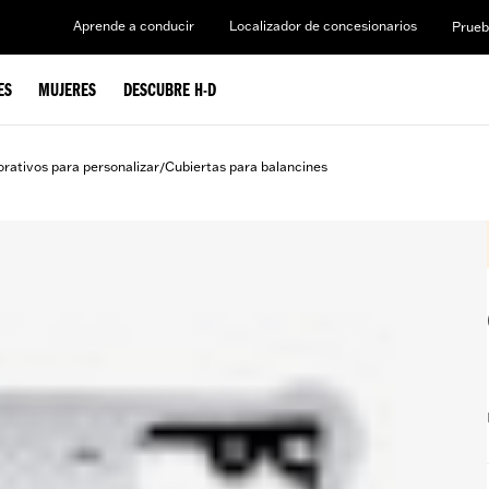
Aprende a conducir
Localizador de concesionarios
Prueb
ES
MUJERES
DESCUBRE H-D
rativos para personalizar
Cubiertas para balancines
/