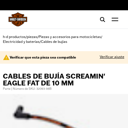
web accessibility
h-d productos
piezas
Piezas y accesorios para motocicletas
/
/
/
Electricidad y baterías
Cables de bujías
/
Verificar ajuste
Verificar que esta pieza sea compatible
CABLES DE BUJÍA SCREAMIN'
EAGLE FAT DE 10 MM
Parte | Número de SKU: 32093-98B