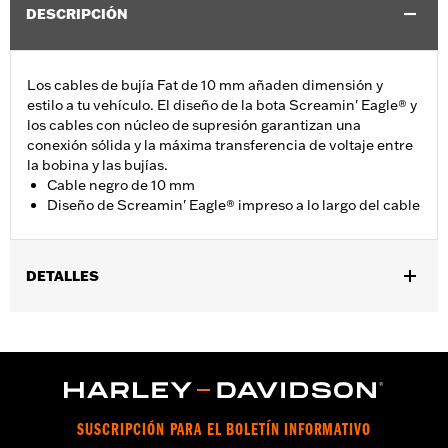
DESCRIPCIÓN
Los cables de bujía Fat de 10 mm añaden dimensión y
estilo a tu vehículo. El diseño de la bota Screamin' Eagle® y
los cables con núcleo de supresión garantizan una
conexión sólida y la máxima transferencia de voltaje entre
la bobina y las bujías.
Cable negro de 10 mm
Diseño de Screamin' Eagle® impreso a lo largo del cable
DETALLES
Se adapta a modelos Dyna® 1991-1998, Softail® 1985-1999 y
modelos Touring 1980-1984.
vinRequerido:
false
GARANTÍA:
1 año de garantía limitada – Consulta
www.h-
d.com/warranty
para más información
SUSCRIPCIÓN PARA EL BOLETÍN INFORMATIVO