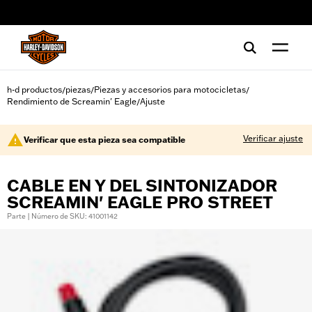
web accessibility
h-d productos
piezas
Piezas y accesorios para motocicletas
/
/
/
Rendimiento de Screamin' Eagle
Ajuste
/
Verificar ajuste
Verificar que esta pieza sea compatible
CABLE EN Y DEL SINTONIZADOR
SCREAMIN' EAGLE PRO STREET
Parte | Número de SKU: 41001142