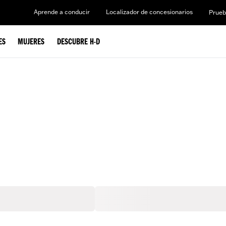
Aprende a conducir
Localizador de concesionarios
Prueb
ES
MUJERES
DESCUBRE H-D