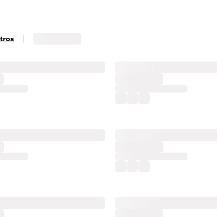
|
ltros