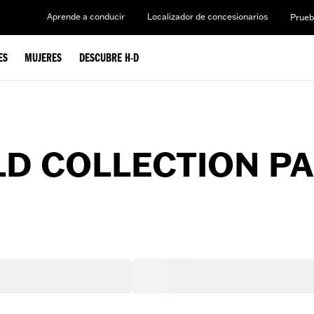
Aprende a conducir
Localizador de concesionarios
Prueb
ES
MUJERES
DESCUBRE H-D
LD COLLECTION P