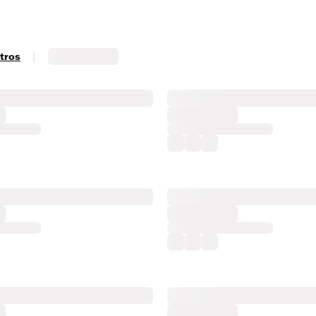
|
ltros