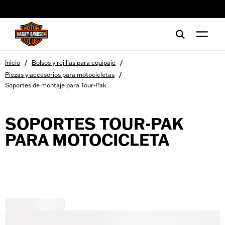
web accessibility
/
/
Inicio
Bolsos y rejillas para equipaje
/
Piezas y accesorios para motocicletas
Soportes de montaje para Tour-Pak
SOPORTES TOUR-PAK
PARA MOTOCICLETA