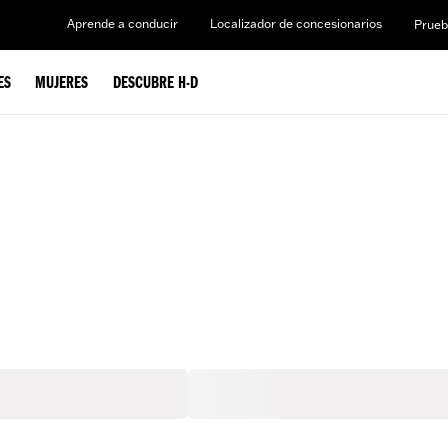
Aprende a conducir
Localizador de concesionarios
Prueb
ES
MUJERES
DESCUBRE H-D
0