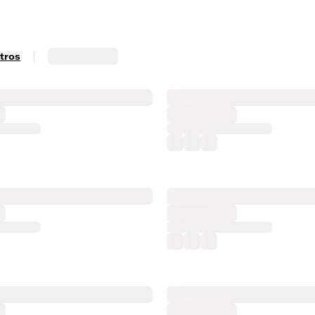
|
ltros