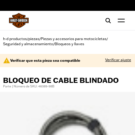
web accessibility
h-d productos
piezas
Piezas y accesorios para motocicletas
/
/
/
Seguridad y almacenamiento
Bloqueos y llaves
/
Verificar ajuste
Verificar que esta pieza sea compatible
BLOQUEO DE CABLE BLINDADO
Parte | Número de SKU: 46089-98B