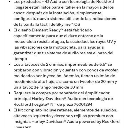
Los productos H-D Audio con tecnología de Rockford
Fosgate están listos para el taller en la mayoría de los
casos: después de la instalación, simplemente
configura tu nuevo sistema utilizando las indicaciones
de la pantalla táctil de Skyline™ OS
El diseño Element Ready™ está fabricado
específicamente para que el duro entorno de la
motocicleta resista el agua, la suciedad, los rayos UV y
las vibraciones de la motocicleta, para ayudar a
garantizar que tu sistema de audio resista el paso del
tiempo
Los altavoces de 2 ohmios, impermeables de 6.5" se
probaron con vibración y cuentan con conos de woofer
moldeados por inyección. Además, tienen un imán de
neodimio de alto flujo, así como un tweeter de 20 mm y
un altavoz de rango medio de 30 mm
Requiere la compra por separado del Amplificador
principal Harley-Davidson® Audio con tecnología de
Rockford Fosgate® N.° de pieza 76001294
El kit completo incluye retenes, elementos de sujeción,
altavoces izquierdo y derecho y rejillas premium con
insignias Harley-Davidson® Audio powered by Rockford
Fosgate®