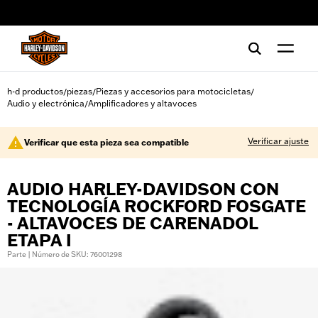
web accessibility
h-d productos
piezas
Piezas y accesorios para motocicletas
/
/
/
Audio y electrónica
Amplificadores y altavoces
/
Verificar ajuste
Verificar que esta pieza sea compatible
AUDIO HARLEY-DAVIDSON CON
TECNOLOGÍA ROCKFORD FOSGATE
- ALTAVOCES DE CARENADOL
ETAPA I
Parte | Número de SKU: 76001298