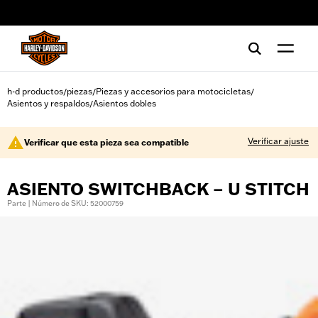
web accessibility
h-d productos
piezas
Piezas y accesorios para motocicletas
/
/
/
Asientos y respaldos
Asientos dobles
/
Verificar ajuste
Verificar que esta pieza sea compatible
ASIENTO SWITCHBACK – U STITCH
Parte | Número de SKU: 52000759