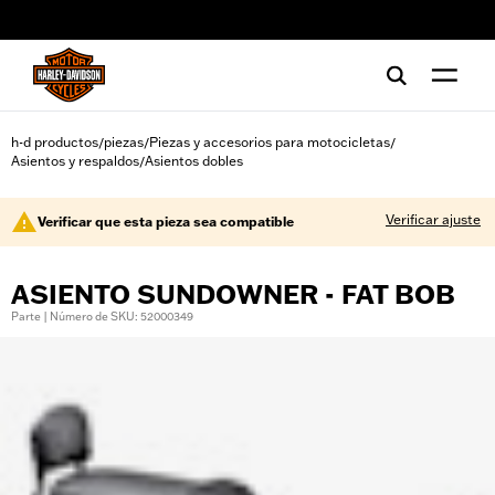
web accessibility
h-d productos
piezas
Piezas y accesorios para motocicletas
/
/
/
Asientos y respaldos
Asientos dobles
/
Verificar ajuste
Verificar que esta pieza sea compatible
ASIENTO SUNDOWNER - FAT BOB
Parte | Número de SKU: 52000349