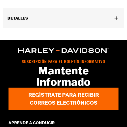
DETALLES
Se adapta a los modelos FXFB y FXFBS 2018-2024.
Installation Instructions
vinRequerido:
false
Anchura del asiento del pasajero:
10.25
GARANTÍA:
1 year limited warranty – Go to
www.h-
SUSCRIPCIÓN PARA EL BOLETÍN INFORMATIVO
d.com/warranty
for full details
Mantente
informado
REGÍSTRATE PARA RECIBIR
CORREOS ELECTRÓNICOS
APRENDE A CONDUCIR