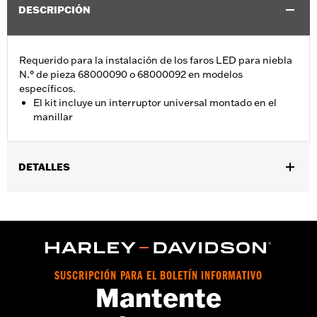
DESCRIPCIÓN
Requerido para la instalación de los faros LED para niebla
N.° de pieza 68000090 o 68000092 en modelos
específicos.
El kit incluye un interruptor universal montado en el
manillar
DETALLES
Se adapta a los modelos Electra Glide®, Road Glide®, Street
Glide® y Trike 1997 a 2013. Los modelos sin interruptor de faros
antiniebla de Equipo Original requieren la compra por separado
del kit de interruptor N/P 71505-96.
Installation Instructions
vinRequerido:
false
SUSCRIPCIÓN PARA EL BOLETÍN INFORMATIVO
Mantente
GARANTÍA:
1 year limited warranty – Go to
www.h-
d.com/warranty
for full details