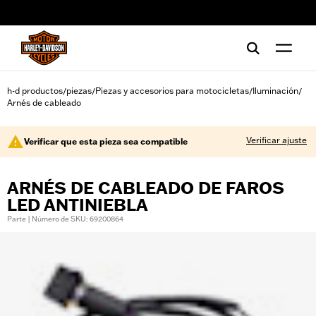
web accessibility
h-d productos
piezas
Piezas y accesorios para motocicletas
Iluminación
/
/
/
/
Arnés de cableado
Verificar ajuste
Verificar que esta pieza sea compatible
ARNÉS DE CABLEADO DE FAROS
LED ANTINIEBLA
Parte | Número de SKU: 69200864