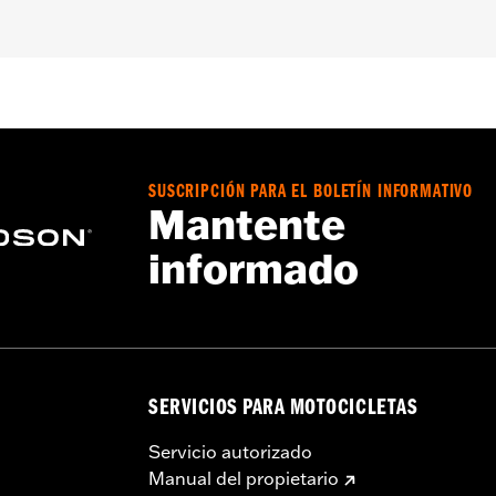
y modelos Softail®. El kit incluye un interruptor universal 
Go to
www.h-d.com/warranty
for full details
SUSCRIPCIÓN PARA EL BOLETÍN INFORMATIVO
Mantente
informado
SERVICIOS PARA MOTOCICLETAS
Servicio autorizado
Manual del propietario