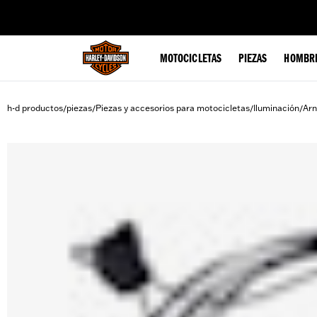
web accessibility
MOTOCICLETAS
PIEZAS
HOMBR
h-d productos
piezas
Piezas y accesorios para motocicletas
Iluminación
Arn
/
/
/
/