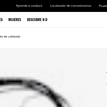
Aprende a conducir
Localizador de concesionarios
Prueb
ES
MUJERES
DESCUBRE H-D
és de cableado