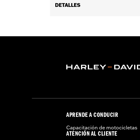
DETALLES
Se adapta a los modelos Dyna® '84-'17 
Installation Instructions
vinRequerido:
false
GARANTÍA:
1 year limited warranty – 
APRENDE A CONDUCIR
Capacitación de motocicletas
ATENCIÓN AL CLIENTE