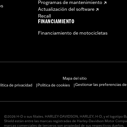
Programas de mantenimiento
os
Actualización del software
Recall
FINANCIAMIENTO
Financiamiento de motocicletas
Mapa del sitio
Gestionar las preferencias de
lítica de privacidad
Política de cookies
|
|
©2026 H-D o sus filiales. HARLEY-DAVIDSON, HARLEY, H-D, y el logotipo B
Shield están entre las marcas registradas de Harley-Davidson Motor Compan
marcas comerciales de terceros son propiedad de sus respectivos dueños.